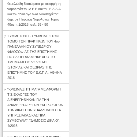
θεμελιώδη δικαιώματα με αφορμή τη
νομολογία του Δ.Ε.Ε και του Ε.Δ.Δ.Α
και τον "διάλογο των δικαστηρίων",
δημ. σε Πειραϊκή Νομολογία, Τόμος
40ος, τ.1/2018, σελ. 35 - 50
ΣΥΜΜΕΤΟΧΗ - ΣΥΜΒΟΛΗ ΣΤΟΝ
ΤΟΜΟ ΤΩΝ ΠΡΑΚΤΙΚΩΝ ΤΟΥ 4ου
ΠΑΝΕΛΛΗΝΙΟΥ ΣΥΝΕΔΡΙΟΥ
ΦΙΛΟΣΟΦΙΑΣ ΤΗΣ ΕΠΙΣΤΗΜΗΣ
ΠΟΥ ΔΙΟΡΓΑΝΩΘΗΚΕ ΑΠΟ ΤΟ
ΤΜΗΜΑ ΜΕΘΟΔΟΛΟΓΙΑΣ,
ΙΣΤΟΡΙΑΣ ΚΑΙ ΘΕΩΡΙΑΣ ΤΗΣ
ΕΠΙΣΤΗΜΗΣ ΤΟΥ Ε.Κ.Π.Α., ΑΘΗΝΑ
2016
"ΚΡΙΣΙΜΑ ΖΗΤΗΜΑΤΑ ΜΕ ΑΦΟΡΜΗ
ΤΙΣ ΕΚΛΟΓΕΣ ΠΟΥ
ΔΙΕΝΕΡΓΗΘΗΚΑΝ ΓΙΑ ΤΗΝ
ΑΝΑΔΕΙΞΗ ΑΙΡΕΤΩΝ ΕΚΠΡΟΣΩΠΩΝ
ΤΩΝ ΔΙΚΑΣΤΙΩΝ ΥΠΑΛΛΗΛΩΝ ΣΤΑ
ΥΠΗΡΕΣΙΑΚΑ ΔΙΚΑΣΤΙΚΑ
ΣΥΜΒΟΥΛΙΑ", "ΔΗΜΟΣΙΟ ΔΙΚΑΙΟ",
4/2016