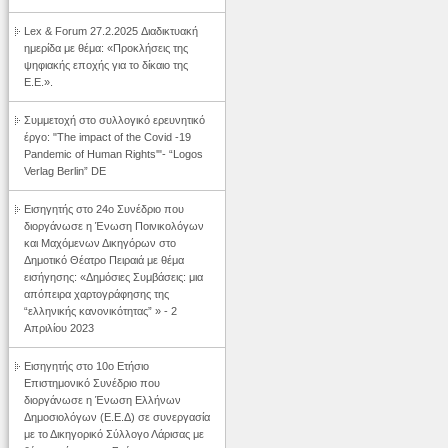
Lex & Forum 27.2.2025 Διαδικτυακή
ημερίδα με θέμα: «Προκλήσεις της
ψηφιακής εποχής για το δίκαιο της
Ε.Ε.».
Συμμετοχή στο συλλογικό ερευνητικό
έργο: "The impact of the Covid -19
Pandemic of Human Rights'"- “Logos
Verlag Berlin” DE
Εισηγητής στο 24ο Συνέδριο που
διοργάνωσε η Ένωση Ποινικολόγων
και Μαχόμενων Δικηγόρων στο
Δημοτικό Θέατρο Πειραιά με θέμα
εισήγησης: «Δημόσιες Συμβάσεις: μια
απόπειρα χαρτογράφησης της
“ελληνικής κανονικότητας” » - 2
Απριλίου 2023
Εισηγητής στο 10ο Ετήσιο
Επιστημονικό Συνέδριο που
διοργάνωσε η Ένωση Ελλήνων
Δημοσιολόγων (Ε.Ε.Δ) σε συνεργασία
με το Δικηγορικό Σύλλογο Λάρισας με