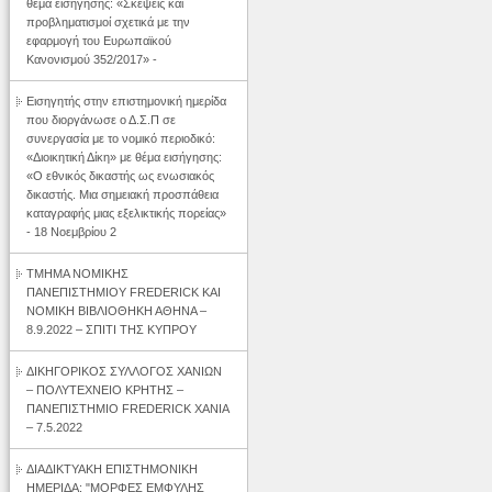
θέμα εισήγησης: «Σκέψεις και
προβληματισμοί σχετικά με την
εφαρμογή του Ευρωπαϊκού
Κανονισμού 352/2017» -
Εισηγητής στην επιστημονική ημερίδα
που διοργάνωσε ο Δ.Σ.Π σε
συνεργασία με το νομικό περιοδικό:
«Διοικητική Δίκη» με θέμα εισήγησης:
«Ο εθνικός δικαστής ως ενωσιακός
δικαστής. Μια σημειακή προσπάθεια
καταγραφής μιας εξελικτικής πορείας»
- 18 Νοεμβρίου 2
ΤΜΗΜΑ ΝΟΜΙΚΗΣ
ΠΑΝΕΠΙΣΤΗΜΙΟΥ FREDERICK ΚΑΙ
ΝΟΜΙΚΗ ΒΙΒΛΙΟΘΗΚΗ ΑΘΗΝΑ –
8.9.2022 – ΣΠΙΤΙ ΤΗΣ ΚΥΠΡΟΥ
ΔΙΚΗΓΟΡΙΚΟΣ ΣΥΛΛΟΓΟΣ ΧΑΝΙΩΝ
– ΠΟΛΥΤΕΧΝΕΙΟ ΚΡΗΤΗΣ –
ΠΑΝΕΠΙΣΤΗΜΙΟ FREDERICK ΧΑΝΙΑ
– 7.5.2022
ΔΙΑΔΙΚΤΥΑΚΗ ΕΠΙΣΤΗΜΟΝΙΚΗ
ΗΜΕΡΙΔΑ: "ΜΟΡΦΕΣ ΕΜΦΥΛΗΣ