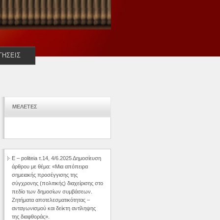
ΓΗΣΕΙΣ
ΜΕΛΕΤΕΣ
E – politeia τ.14, 4/6.2025 Δημοσίευση
άρθρου με θέμα: «Μια απόπειρα
σημειακής προσέγγισης της
σύγχρονης (πολιτικής) διαχείρισης στο
πεδίο των δημοσίων συμβάσεων.
Ζητήματα αποτελεσματικότητας –
ανταγωνισμού και δείκτη αντίληψης
της διαφθοράς».