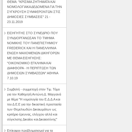
ΘΕΜΑ: "ΚΡΙΣΙΜΑ ΖΗΤΗΜΑΤΑ ΚΑΙ
ΝΟΜΟΛΟΓΙΑΚΑ ΔΕΔΟΜΕΝΑ ΓΙΑ ΤΗΝ
ΣΥΓΚΡΟΥΣΗ ΣΥΜΦΕΡΟΝΤΩΝ ΣΤΙΣ
ΔΗΜΟΣΙΕΣ ΣΥΜΒΑΣΕΙΣ" 21 -
23.11.2019
ΕΙΣΗΓΗΤΗΣ ΣΤΟ ΣΥΝΕΔΡΙΟ ΠΟΥ
ΣΥΝΔΙΟΡΓΑΝΩΣΑΝ ΤΟ ΤΜΗΜΑ
ΝΟΜΙΚΗΣ ΤΟΥ ΠΑΝΕΠΙΣΤΗΜΙΟΥ
FREDERICK ΚΑΙ Η ΠΑΝΕΛΛΗΝΙΑ
ΕΝΩΣΗ ΜΑΧΟΜΕΝΩΝ ΔΙΚΗΓΟΡΩΝ
ΜΕ ΘΕΜΑ ΕΙΣΗΓΗΣΗΣ:
"ΟΙΚΟΝΟΜΙΚΟ ΕΓΚΛΗΜΑ ΚΑΙ
ΔΙΑΦΘΟΡΑ - Η ΠΕΡΙΠΤΩΣΗ ΤΩΝ
ΔΗΜΟΣΙΩΝ ΣΥΜΒΑΣΕΩΝ" ΑΘΗΝΑ
7.10.19
Συμβολή - συμμετοχή στον Τιμ. Τόμο
για τον Καθηγητή Αντώνη Δ. Μαγγανά
με θέμα "H νομολογία του Ε.Δ.Δ.Α και
του Δ.Ε.Ε για την δικαστική προστασία
των Θεμελιωδών Δικαιωμάτων ως
κριτήριο έρευνας, ελέγχου αλλά και
σύγκλισης Δικαίου και Δικαιοσύνης"
Επίκαιροι προβληματισμοί για τα