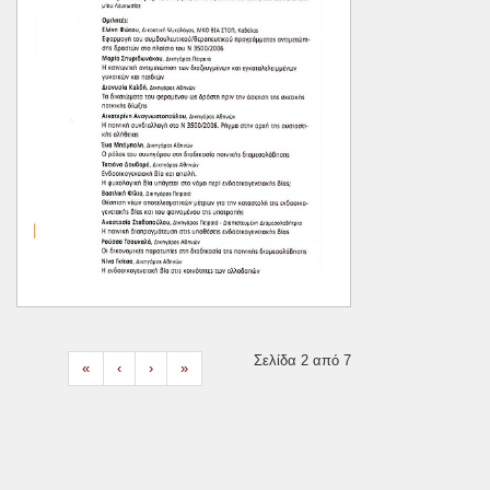
Σελίδα 2 από 7
«
‹
›
»