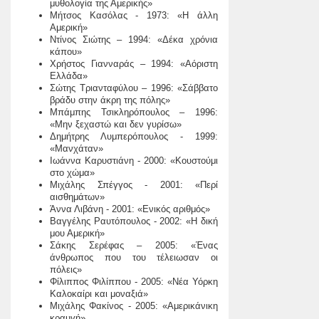
μυθολογία της Αμερικής»
Μήτσος Κασόλας - 1973: «Η άλλη
Αμερική»
Ντίνος Σιώτης – 1994: «Δέκα χρόνια
κάπου»
Χρήστος Γιανναράς – 1994: «Αόριστη
Ελλάδα»
Σώτης Τριανταφύλου – 1996: «Σάββατο
βράδυ στην άκρη της πόλης»
Μπάμπης Τσικληρόπουλος – 1996:
«Μην ξεχαστώ και δεν γυρίσω»
Δημήτρης Λυμπερόπουλος - 1999:
«Μανχάταν»
Ιωάννα Καρυστιάνη - 2000: «Κουστούμι
στο χώμα»
Μιχάλης Σπέγγος - 2001: «Περί
αισθημάτων»
Άννα Λιβάνη - 2001: «Ενικός αριθμός»
Βαγγέλης Ραυτόπουλος - 2002: «Η δική
μου Αμερική»
Σάκης Σερέφας – 2005: «Ένας
άνθρωπος που του τέλειωσαν οι
πόλεις»
Φίλιππος Φιλίππου - 2005: «Νέα Υόρκη
Καλοκαίρι και μοναξιά»
Μιχάλης Φακίνος - 2005: «Αμερικάνικη
κραυγή»