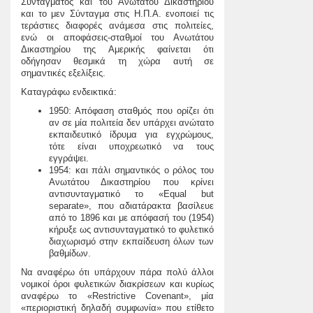
Συντάγματος και του Ανωτάτου Δικαστηρίου
και το μεν Σύνταγμα στις Η.Π.Α. ενοποιεί τις
τεράστιες διαφορές ανάμεσα στις πολιτείες,
ενώ οι αποφάσεις-σταθμοί του Ανωτάτου
Δικαστηρίου της Αμερικής φαίνεται ότι
οδήγησαν θεσμικά τη χώρα αυτή σε
σημαντικές εξελίξεις.
Καταγράφω ενδεικτικά:
1950: Απόφαση σταθμός που ορίζει ότι
αν σε μία πολιτεία δεν υπάρχει ανώτατο
εκπαιδευτικό ίδρυμα για εγχρώμους,
τότε είναι υποχρεωτικό να τους
εγγράψει.
1954: και πάλι σημαντικός ο ρόλος του
Ανωτάτου Δικαστηρίου που κρίνει
αντισυνταγματικό το «Equal but
separate», που αδιατάρακτα βασίλευε
από το 1896 και με απόφασή του (1954)
κήρυξε ως αντισυνταγματικό το φυλετικό
διαχωρισμό στην εκπαίδευση όλων των
βαθμίδων.
Να αναφέρω ότι υπάρχουν πάρα πολύ άλλοι
νομικοί όροι φυλετικών διακρίσεων και κυρίως
αναφέρω το «Restrictive Covenant», μία
«περιοριστική δηλαδή συμφωνία» που ετίθετο