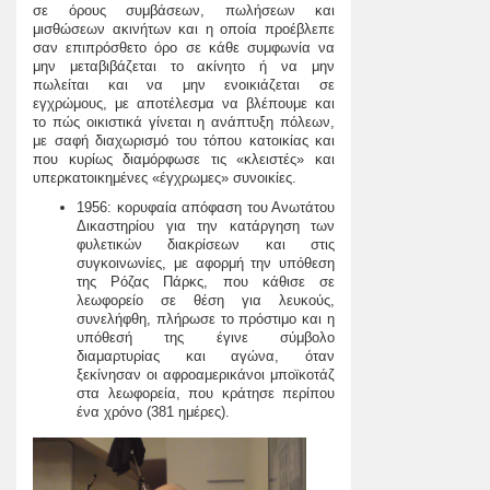
σε όρους συμβάσεων, πωλήσεων και
μισθώσεων ακινήτων και η οποία προέβλεπε
σαν επιπρόσθετο όρο σε κάθε συμφωνία να
μην μεταβιβάζεται το ακίνητο ή να μην
πωλείται και να μην ενοικιάζεται σε
εγχρώμους, με αποτέλεσμα να βλέπουμε και
το πώς οικιστικά γίνεται η ανάπτυξη πόλεων,
με σαφή διαχωρισμό του τόπου κατοικίας και
που κυρίως διαμόρφωσε τις «κλειστές» και
υπερκατοικημένες «έγχρωμες» συνοικίες.
1956: κορυφαία απόφαση του Ανωτάτου
Δικαστηρίου για την κατάργηση των
φυλετικών διακρίσεων και στις
συγκοινωνίες, με αφορμή την υπόθεση
της Ρόζας Πάρκς, που κάθισε σε
λεωφορείο σε θέση για λευκούς,
συνελήφθη, πλήρωσε το πρόστιμο και η
υπόθεσή της έγινε σύμβολο
διαμαρτυρίας και αγώνα, όταν
ξεκίνησαν οι αφροαμερικάνοι μποϊκοτάζ
στα λεωφορεία, που κράτησε περίπου
ένα χρόνο (381 ημέρες).