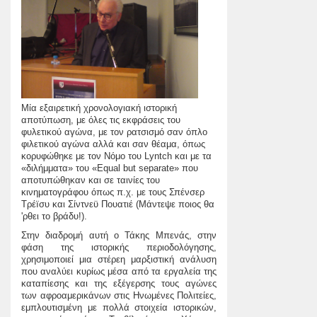
Μία εξαιρετική χρονολογιακή ιστορική
αποτύπωση, με όλες τις εκφράσεις του
φυλετικού αγώνα, με τον ρατσισμό σαν όπλο
φιλετικού αγώνα αλλά και σαν θέαμα, όπως
κορυφώθηκε με τον Νόμο του Lyntch και με τα
«διλήμματα» του «Equal but separate» που
αποτυπώθηκαν και σε ταινίες του
κινηματογράφου όπως π.χ. με τους Σπένσερ
Τρέïσυ και Σίντνεϋ Πουατιέ (Μάντεψε ποιος θα
'ρθει το βράδυ!).
Στην διαδρομή αυτή ο Τάκης Μπενάς, στην
φάση της ιστορικής περιοδολόγησης,
χρησιμοποιεί μια στέρεη μαρξιστική ανάλυση
που αναλύει κυρίως μέσα από τα εργαλεία της
καταπίεσης και της εξέγερσης τους αγώνες
των αφροαμερικάνων στις Ηνωμένες Πολιτείες,
εμπλουτισμένη με πολλά στοιχεία ιστορικών,