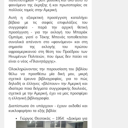
πανεπιστημίων – ραπ μουσική και όλο αυτό το
φαινόμενο της έκρηξης ή και πρωτοπορίας σε
πολλούς τομείς στην Αμερική.
Αυτή η εξαιρετική προσέγγιση καταλήγει
βέβαια με τις σαφείς επιφυλάξεις του
συγγραφέα - παρά την αρχική θετική
προσέγγιση - για την εκλογή του Μπαράκ
Ομπάμα, γιατί ο Τάκης Μπενάς τοποθετείται
συνολικά απέναντι στο «φαινόμενο» και στη
σημασία της εκλογής του πρώτου
αφροαμερικανού στη θέση του Προέδρου των
Ηνωμένων Πολιτειών, που όμως δεν παύει να
είναι ο νέος «Πλανητάρχης».
Ολοκληρώνοντας την παρουσίαση του βιβλίου
θέλω να προσθέσω μία δική μου, μικρή
σχετικά έρευνα βιβλιογραφίας, για το πώς
δηλαδή οι έλληνες «βλέπουν» την Αμερική και
ιδιαίτερα ποια δείγματα συγγραφικής δουλειάς,
σχετικά με την Αμερική, έχει να μας προσφέρει
η ελληνική βιβλιογραφία.
Διαπίστωσα ότι υπάρχουν - έχουν εκδοθεί και
κυκλοφορήσει τα εξής βιβλία:
Γιώργος Θεοτοκάς – 1954: «Δοκίμιο για