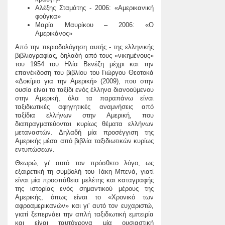
Αλέξης Σταμάτης - 2006: «Αμερικανική
φούγκα»
Μαρία Μαυρίκου – 2006: «Ο
Αμερικάνος»
Από την περιοδολόγηση αυτής - της ελληνικής
βιβλιογραφίας, δηλαδή από τους «νικημένους»
του 1954 του Ηλία Βενέζη μέχρι και την
επανέκδοση του βιβλίου του Γιώργου Θεοτοκά
«Δοκίμιο για την Αμερική» (2009), που στην
ουσία είναι το ταξίδι ενός έλληνα διανοούμενου
στην Αμερική, όλα τα παραπάνω είναι
ταξιδιωτικές αφηγητικές αναμνήσεις από
ταξίδια ελλήνων στην Αμερική, που
διαπραγματεύονται κυρίως θέματα ελλήνων
μεταναστών. Δηλαδή μία προσέγγιση της
Αμερικής μέσα από βιβλία ταξιδιωτικών κυρίως
εντυπώσεων.
Θεωρώ, γι' αυτό τον πρόσθετο λόγο, ως
εξαιρετική τη συμβολή του Τάκη Μπενά, γιατί
είναι μία προσπάθεια μελέτης και καταγραφής
της ιστορίας ενός σημαντικού μέρους της
Αμερικής, όπως είναι το «Χρονικό των
αφροαμερικανών» και γι' αυτό τον ευχαριστώ,
γιατί ξεπερνάει την απλή ταξιδιωτική εμπειρία
και είναι ταυτόχρονα μία ουσιαστική