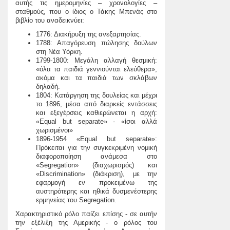
αυτής τις ημερομηνίες – χρονολογίες –
σταθμούς, που ο ίδιος ο Τάκης Μπενάς στο
βιβλίο του αναδεικνύει:
1776: Διακήρυξη της ανεξαρτησίας.
1788: Απαγόρευση πώλησης δούλων
στη Νέα Υόρκη.
1799-1800: Μεγάλη αλλαγή θεσμική:
«όλα τα παιδιά γεννιούνται ελεύθερα»,
ακόμα και τα παιδιά των σκλάβων
δηλαδή.
1804: Κατάργηση της δουλείας και μέχρι
το 1896, μέσα από διαρκείς εντάσσεις
και εξεγέρσεις καθιερώνεται η αρχή:
«Equal but separate» - «ίσοι αλλά
χωρισμένοι»
1896-1954 «Equal but separate»:
Πρόκειται για την συγκεκριμένη νομική
διαφοροποίηση ανάμεσα στο
«Segregation» (διαχωρισμός) και
«Discrimination» (διάκριση), με την
εφαρμογή εν προκειμένω της
αυστηρότερης και ηθικά δυσμενέστερης
ερμηνείας του Segregation.
Χαρακτηριστικό ρόλο παίζει επίσης - σε αυτήν
την εξέλιξη της Αμερικής - ο ρόλος του