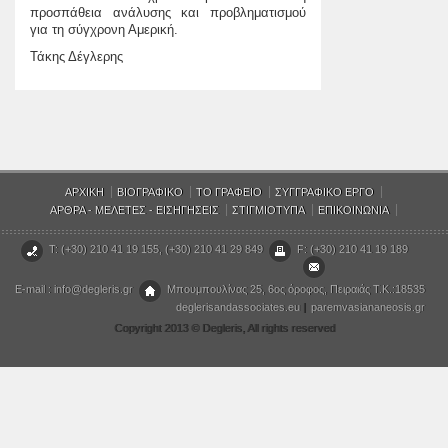
προσπάθεια ανάλυσης και προβληματισμού
για τη σύγχρονη Αμερική.
Τάκης Δέγλερης
ΑΡΧΙΚΗ
ΒΙΟΓΡΑΦΙΚΟ
ΤΟ ΓΡΑΦΕΙΟ
ΣΥΓΓΡΑΦΙΚΟ ΕΡΓΟ
ΑΡΘΡΑ - ΜΕΛΕΤΕΣ - ΕΙΣΗΓΗΣΕΙΣ
ΣΤΙΓΜΙΟΤΥΠΑ
ΕΠΙΚΟΙΝΩΝΙΑ
T: (+30) 210 41 19 155, (+30) 210 41 29 849
F: (+30) 210 41 19 189
E-mail : info@degleris.gr
Μπουμπουλίνας 25, 6ος όροφος, Πειραιάς T.K.:18535
deglerisandassociates.eu
|
paremvasiananeosis.gr
Copyright 2013 © Degleris, All rights reserved