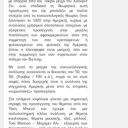
με στοιχεία από τον Τοκβίλ μέχρι τον Χάουρντ
Ζιν, ενώ σταδιακά τη θεωρητική αυτή
προσέγγισή του την μπολιάζει με πολλά
στοιχεία από τις κοινωνιολογικές θεωρίες (που
ξεκίνησαν το 1920 στην Αμερική), κυρίως με
αναλύσεις χρήσιμων στατιστικών στοιχείων, με
εξαιρετική προσέγγιση στην μεγάλη
ποσόστωση των αφροαμερικανών τόσο στη
συμμετοχή των σαν κρατούμενων ή
φυλακισμένων στις φυλακές της Αμερικής
(όπου η πλειοψηφία είναι μαύροι), όσο και
στην συμμετοχή των σαν στρατιωτών στον
πόλεμο του Βιετνάμ.
Με αυτό το μείγμα της κοινωνιολογικής
ανάλυσης αναλύονται οι δεκαετίες του '50, του
'60, (Χούβερ / FBI κ.ά.), παρά το ότι είναι
σαφές πόσο δυσχερής είναι η ανάλυση της
σύγχρονης Αμερικής μέσα από τις ιστορικές
«ευρωπαϊκές» προσεγγίσεις.
Στα επόμενα κεφάλαια γίνεται μια σημαντική
στροφή της προσέγγισης του θέματος από τον
Τάκη Μπενά και έχουμε πια μια
πολυσυστημική πλέον ανάλυση, με θέματα
κουλτούρας, θέματα μουσικής, τζαζ, μπλουζ,
Toni Morison – Μοχάμετ Άλι - εξέγερση των