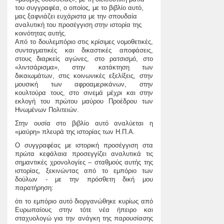
του συγγραφέα, ο οποίος, με το βιβλίο αυτό,
μας ξαφνιάζει ευχάριστα με την σπουδαία
αναλυτική του προσέγγιση στην ιστορία της
κοινότητας αυτής.
Από το δουλεμπόριο στις κρίσιμες νομοθετικές,
συνταγματικές και δικαστικές αποφάσεις,
στους διαρκείς αγώνες, στο ρατσισμό, στο
«λιντσάρισμα», στην κατάκτηση των
δικαιωμάτων, στις κοινωνικές εξελίξεις, στην
μουσική των αφροαμερικάνων, στην
κουλτούρα τους, στο σινεμά μέχρι και στην
εκλογή του πρώτου μαύρου Προέδρου των
Ηνωμένων Πολιτειών.
Στην ουσία στο βιβλίο αυτό αναλύεται η
«μαύρη» πλευρά της ιστορίας των Η.Π.Α.
Ο συγγραφέας με ιστορική προσέγγιση στα
πρώτα κεφάλαια προσεγγίζει αναλυτικά τις
σημαντικές χρονολογίες – σταθμούς αυτής της
ιστορίας, ξεκινώντας από το εμπόριο των
δούλων - με την πρόσθετη δική μου
παρατήρηση:
ότι το εμπόριο αυτό διοργανώθηκε κυρίως από
Ευρωπαίους στην τότε νέα ήπειρο και
σταχυολογώ για την ανάγκη της παρουσίασης